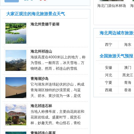
海北门源仙米林场
海
大家正观注的海北旅游景点天气
海北州贵德千姿湖
海北周边城市旅游
西宁
海东
海北州祁连山
全国旅游天气预报
海拔高度在4000米以上的地方，称
为雪线，一般而言，冰天雪地，万
安徽
澳门
物绝迹。然而，祁连山的雪线
河北
黑龙江
青海湖沙岛
宁夏
青海
它与湖东岸连绵起伏的沙山，构成
青海湖区独特的沙漠景观，与蓝
西藏
香港
天、碧水、黄沙混为一体，是优
海北祁连石林
当地人称佛爷崖，主要由花岗岩和
花斑岩组成。盛夏时节，观赏石
林，妙趣无穷。奇山怪石，青松
青海祁连山草原