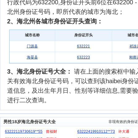
行政代码为632200,身份证开头前6位在632200 
北州身份证号码，即所代表的城市为海北；
2、海北州各城市身份证开头查询：
城市名称
身份证开头
城市
门源县
632221
祁连
海晏县
632223
刚察
3、海北身份证号大全：
请在上面的搜索框中输入正
关有效海北身份证号码，可以查到该haibei身
道信息，及出生年月日、性别等详细信息,需要
进行二次查询。
男性18岁海北身份证号大全
非现有效的身份证
63222119730619**55
曾福财
63222419910112**73
许大通