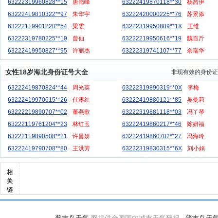
63222319960828**15
唐雨峰
63222419870118**30
杨茜伊
63222419810322**97
朱华宇
63222420000225**76
苏景添
63222119901220**54
梁雯
63222319950809**1X
王维
63222319780225**19
曾仙
63222219950616**19
魏百斤
63222419950827**95
许丽杰
63222319741107**77
余瑞华
女性18岁海北身份证号大全
非现有效的身份证
63222419870824**44
周光英
63222319890319**0X
李梅
63222419970615**26
任露红
63222419880121**85
吴曼莉
63222219890707**02
董燕歌
63222319881118**03
冯丫琴
63222119761204**23
林红玉
63222419860217**46
陈妍福
63222119890508**21
许昌妍
63222419860702**27
冯海玲
63222419790708**80
王洪芳
63222319830315**6X
刘小娟
相
关
链