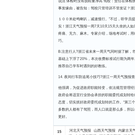
说法 体检时没有脱鞋量净高 驾校：责任在体检
事发缘由，被告知：驾校只管培训不管发证？浙
１００米处鸣喇叭，减速慢行。”不过，听学员
实！浙江天气预报一周7天10天15天久坐的人
疼痛、无力、麻木。专家介绍，场地考试时，用
巧。
B.注意行人?浙江省未来一周天气同时据了解
基础上下浮了20%，本次收费标准试行期为两
推荐自己学车时遇到的好教练。
14. 夜间行车防追尾小技巧?浙江一周天气预报
他强调，为促进政府职能转变，依法规范管理经
政府会将适宜行业协会承担的职能委托或划转给
态度，切实抓好政府委托或划转的工作。“第三
多数的人都有了驾照，而人口就是那么多，所以
更好。
河北天气预报
山西天气预报
内蒙古天
15