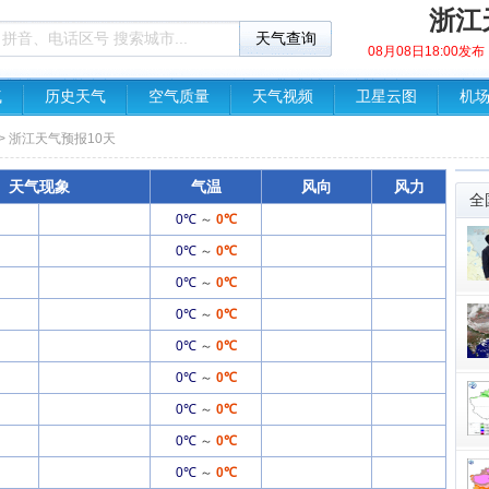
浙江
08月08日18:00
气
历史天气
空气质量
天气视频
卫星云图
机
> 浙江天气预报10天
天气现象
气温
风向
风力
全
0℃
～
0℃
0℃
～
0℃
0℃
～
0℃
0℃
～
0℃
0℃
～
0℃
0℃
～
0℃
0℃
～
0℃
0℃
～
0℃
0℃
～
0℃