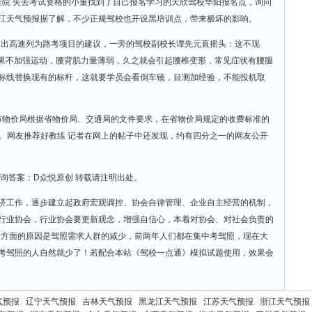
医院 失去考试资格的小董找到了自己报名学习的天欣驾校华阳报名点，询问
江天气预报据了解，不少正规驾校也开设黑培训点，带来极坏的影响。
提出高速列为路考项目的建议，一旁的驾校副校长谭先元直摇头：这不现
如果不加强运动，腰背肌力量薄弱，久之就会引起腰椎变形，常见症状有腰腿
标线替换现有的标杆，这就要学员会看倒车镜，目测加经验，不能投机取
，市物价局根据省物价局、交通局的文件要求，在省物价局规定的收费标准的
年。网友推荐好教练 记者在网上的帖子中还发现，约有四分之一的网友公开
查询答案：D众悦原创 转载请注明出处。
济工作，逐步建立起政府宏观调控、协会自律管理、企业自主经营的机制，
行业协会，行业协会要更新观念，增强自信心，本着对协会、对社会负责的
个方面的原因是驾照需求人群的减少，前两年人们都在集中考驾照，现在大
考驾照的人自然就少了！若配合本站《驾校一点通》模拟试题使用，效果会
气预报
辽宁天气预报
吉林天气预报
黑龙江天气预报
江苏天气预报
浙江天气预报