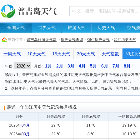
全国天气
世界天气
旅游天气
历史天气
空气
当前位置：
普吉岛旅游天气网
>
历史天气查询
>
铜仁历史天气
>
印江历史天气
一周天气
10天天气
15天天气
30天天气
天气指数
印江历
1月
2月
3月
4月
5月
6月
7月
8月
年份:
月份:
说明：
1、普吉岛旅游天气网提供的印江历史天气数据是根据中央气象台每天发布的天
铜仁印江历史天气记录包括每天的气温、天气情况、风向、很力等气象记录；
2、选择年分，点击月分可查看的铜仁印江当月每天历史天气记录，和当月天气概
最近一年印江历史天气记录每月概况
月分
月最高气温
月最底气温
平均最高温
2026年
04月
29 ℃
11 ℃
19.19 ℃
2026年
03月
22 ℃
8 ℃
10.13 ℃