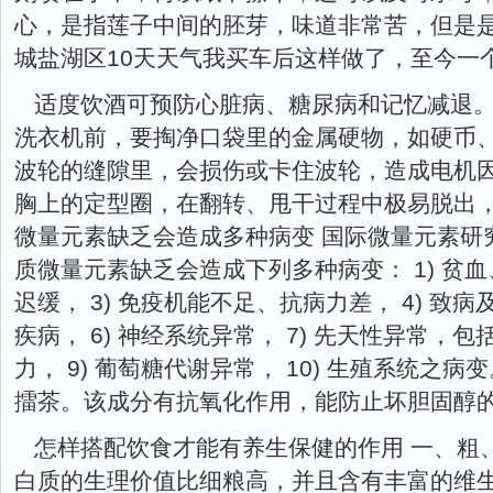
心，是指莲子中间的胚芽，味道非常苦，但是
城盐湖区10天天气我买车后这样做了，至今一
适度饮酒可预防心脏病、糖尿病和记忆减退。
洗衣机前，要掏净口袋里的金属硬物，如硬币
波轮的缝隙里，会损伤或卡住波轮，造成电机
胸上的定型圈，在翻转、甩干过程中极易脱出
微量元素缺乏会造成多种病变 国际微量元素研
质微量元素缺乏会造成下列多种病变： 1) 贫血
迟缓， 3) 免疫机能不足、抗病力差， 4) 致病
疾病， 6) 神经系统异常， 7) 先天性异常，包
力， 9) 葡萄糖代谢异常， 10) 生殖系统之
擂茶。该成分有抗氧化作用，能防止坏胆固醇
怎样搭配饮食才能有养生保健的作用 一、粗
白质的生理价值比细粮高，并且含有丰富的维