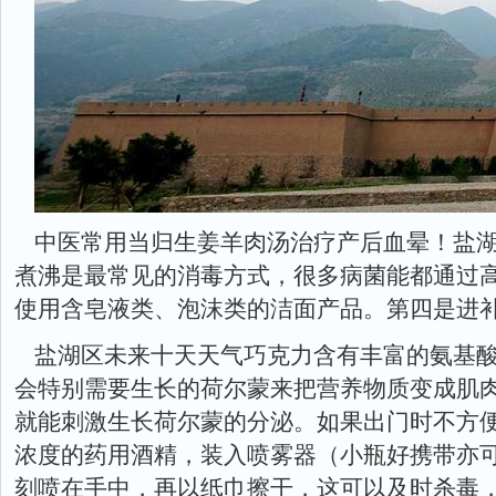
中医常用当归生姜羊肉汤治疗产后血晕！盐湖
煮沸是最常见的消毒方式，很多病菌能都通过
使用含皂液类、泡沫类的洁面产品。第四是进
盐湖区未来十天天气巧克力含有丰富的氨基
会特别需要生长的荷尔蒙来把营养物质变成肌
就能刺激生长荷尔蒙的分泌。如果出门时不方便
浓度的药用酒精，装入喷雾器（小瓶好携带亦
刻喷在手中，再以纸巾擦干，这可以及时杀毒，