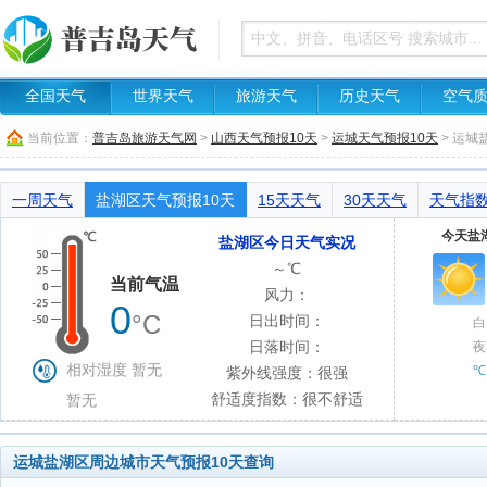
全国天气
世界天气
旅游天气
历史天气
空气
当前位置：
普吉岛旅游天气网
>
山西天气预报10天
>
运城天气预报10天
> 运
一周天气
盐湖区天气预报10天
15天天气
30天天气
天气指
今天盐湖
盐湖区今日天气实况
～℃
当前气温
风力：
0
°C
日出时间：
白
日落时间：
夜
相对湿度 暂无
℃
紫外线强度：很强
舒适度指数：很不舒适
暂无
运城盐湖区周边城市天气预报10天查询