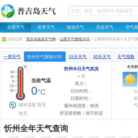
全国天气
世界天气
旅游天气
历史天气
空气
当前位置：
普吉岛旅游天气网
>
山西天气预报10天
> 山西忻州市未来十天天气
一周天气
忻州天气预报10天
15天天气
30天天气
天气指数
今天忻
忻州今日天气实况
～℃
当前气温
风力：
0
°C
日出时间：
白
日落时间：
夜
相对湿度 暂无
℃
紫外线强度：很强
舒适度指数：很不舒适
暂无
忻州全年天气查询