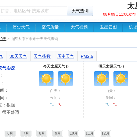
太
08月09日11:00
气
历史天气
空气质量
天气视频
卫星云图
机
0天
> 山西太原市未来十天天气查询
气
30天天气
天气指数
历史天气
PM2.5
今天太原天气 ()
明天太原天气 ()
天气实况
℃
：
间：
白天：
白天：
间：
夜间：
夜间：
℃
~
℃
℃
~
℃
度：很强
：很不舒适
6月
7月
8月
9月
10月
11月
12月