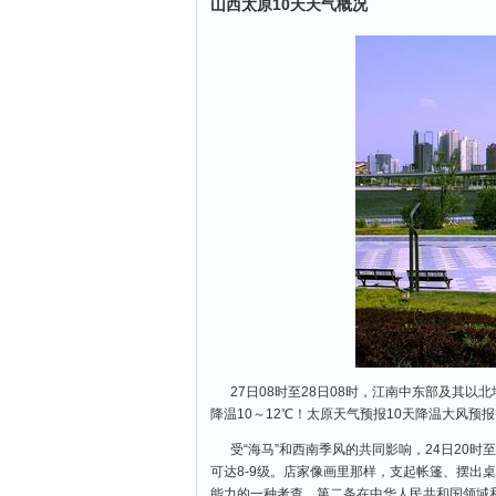
山西太原10天天气概况
27日08时至28日08时，江南中东部及其
降温10～12℃！太原天气预报10天降温大风
受“海马”和西南季风的共同影响，24日20时
可达8-9级。店家像画里那样，支起帐篷、摆出
能力的一种考查。第二条在中华人民共和国领域