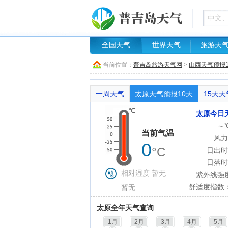
全国天气
世界天气
旅游天
当前位置：
普吉岛旅游天气网
>
山西天气预报1
一周天气
太原天气预报10天
15天天
太原今日
～
当前气温
风力
0
°C
日出时
日落时
相对湿度 暂无
紫外线强
舒适度指数
暂无
太原全年天气查询
1月
2月
3月
4月
5月