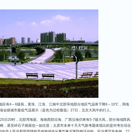
以北地区有4～6级风，黄淮、江淮、江南中北部等地部分地区气温将下降6～10℃，局地
预报省会级城市最低气温展示（蓝色为过程最低）27日，北京大风中的行人。
至25日20时，北部湾海面、海南西部沿海、广西沿海仍将有5-7级大风，部分海域阵风
桌椅，甚至碎石子路面也一如往昔；太原市未来十天天气新考题体现出的是对考生综合
和中华人民共和国管辖的其他海域内从事气象灾害防御活动的，应当遵守本条例。27