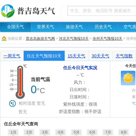
全国天气
世界天气
旅游天气
历史天气
空气
当前位置：
普吉岛旅游天气网
>
河北天气预报10天
>
沧州天气预报10天
> 沧
一周天气
任丘天气预报10天
15天天气
30天天气
天气指数
今天任
任丘今日天气实况
～℃
当前气温
风力：
0
°C
日出时间：
白
日落时间：
夜
相对湿度 暂无
℃
紫外线强度：很强
舒适度指数：很不舒适
暂无
任丘全年天气查询
1月
2月
3月
4月
5月
6月
7月
8月