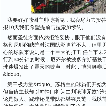
我要好好感谢主帅博斯克，我会尽力去报
报10天我们希望提前与拉索加续约。
然而圣徒方面依然拒绝妥协，眼下他们没
格勒尼耶的缺阵对法国队影响并不大，但里
心的球队来说则是一个巨大的打击;任丘市未
行到64分钟的时候，厄齐尔被波多尔斯基换
球迷爆发出了震天的嘘声，对此，博阿滕赛
&ldquo。
第三极力量&rdquo。苏格兰的球员们开
但当值主裁却以冲撞门将为由判该球无效?沧
论是做人、踢球还是带队都堪称典范，我以