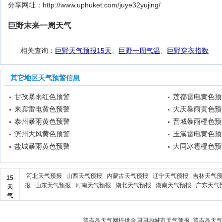
分享网址：http://www.uphuket.com/juye32yujing/
巨野末来一周天气
相关查询：
巨野天气预报15天
、
巨野一周气温
、
巨野穿衣指数
其它地区天气预警信息
甘孜暴雨红色预警
莲都雷电黄色预
来宾雷电黄色预警
大庆暴雨黄色预
泰州暴雨黄色预警
晋城暴雨橙色预
滨州大风黄色预警
玉溪雷电黄色预
盐城暴雨黄色预警
大同冰雹橙色预
河北天气预报
山西天气预报
内蒙古天气预报
辽宁天气预报
吉林天气
15
报
山东天气预报
河南天气预报
湖北天气预报
湖南天气预报
广东天气
天
气
普吉岛天气
网提供全国国内城市天气预报,
普吉岛天