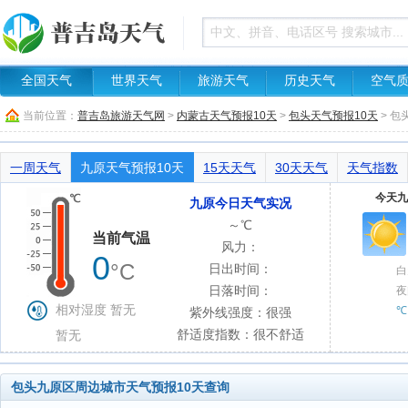
全国天气
世界天气
旅游天气
历史天气
空气
当前位置：
普吉岛旅游天气网
>
内蒙古天气预报10天
>
包头天气预报10天
> 
一周天气
九原天气预报10天
15天天气
30天天气
天气指数
今天九
九原今日天气实况
～℃
当前气温
风力：
0
°C
日出时间：
白
日落时间：
夜
相对湿度 暂无
℃
紫外线强度：很强
舒适度指数：很不舒适
暂无
包头九原区周边城市天气预报10天查询