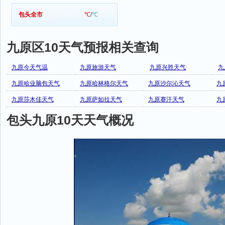
包头全市
℃
/
℃
九原区10天气预报相关查询
九原今天气温
九原旅游天气
九原兴胜天气
九
九原哈业脑包天气
九原哈林格尔天气
九原沙尔沁天气
九
九原莎木佳天气
九原萨如拉天气
九原赛汗天气
九
包头九原10天天气概况