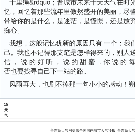
千里绳&rdquo；晋城市未来十天天气在
忆，回忆着那些流年里傲然盛开的美丽，尽
带给你的是什么，是迷茫，是憧憬，还是放弃
痴心。
我想，这般记忆犹新的原因只有 一个：我
己。我也不记得那支笔是怎样得来的，别人送的?《
信 ， 说 的 好 听 ， 说 的 甜 蜜 ，你 说 的
否也要找寻自己下一站的路。
风雨再大，也刷不掉那一句小小的感动！
15
天
气
普吉岛天气
网提供全国国内城市天气预报,
普吉岛天