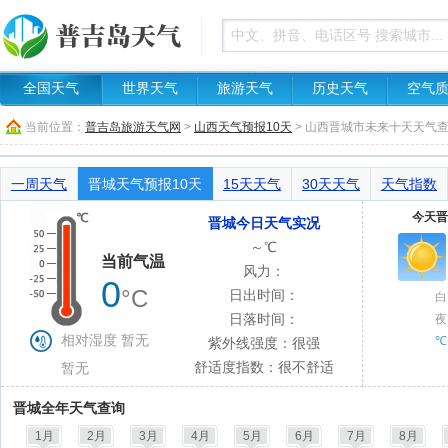
全国天气
世界天气
旅游天气
历史天气
空气
当前位置：
普吉岛旅游天气网
>
山西天气预报10天
> 山西晋城市未来十天天气
一周天气
晋城天气预报10天
15天天气
30天天气
天气指数
今天晋
晋城今日天气实况
～℃
当前气温
风力：
0
°C
日出时间：
白
日落时间：
夜
相对湿度 暂无
℃
紫外线强度：很强
舒适度指数：很不舒适
暂无
晋城全年天气查询
1月
2月
3月
4月
5月
6月
7月
8月