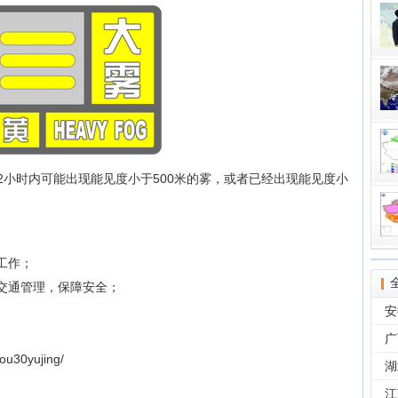
区12小时内可能出现能见度小于500米的雾，或者已经出现能见度小
工作；
强交通管理，保障安全；
安
广
u30yujing/
湖
江