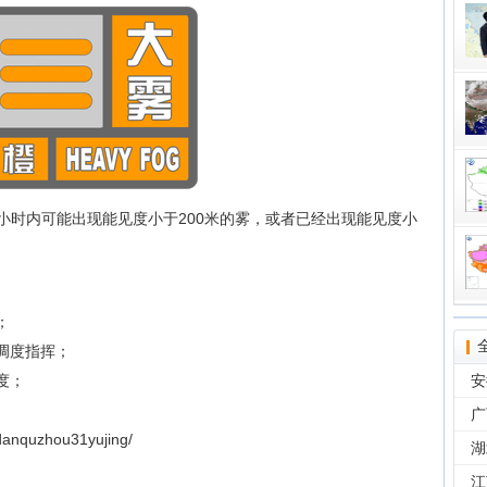
区6小时内可能出现能见度小于200米的雾，或者已经出现能见度小
；
调度指挥；
度；
安
广
nquzhou31yujing/
湖
江