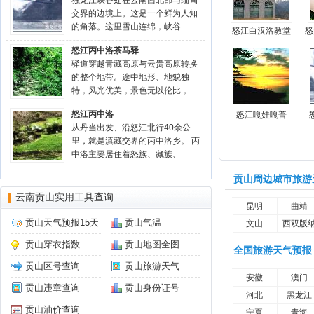
独龙江峡谷处在云南西北部与缅甸
交界的边境上。这是一个鲜为人知
的角落。这里雪山连绵，峡谷
怒江白汉洛教堂
怒
怒江丙中洛茶马驿
驿道穿越青藏高原与云贵高原转换
的整个地带。途中地形、地貌独
特，风光优美，景色无以伦比，
怒江丙中洛
怒江嘎娃嘎普
从丹当出发、沿怒江北行40余公
里，就是滇藏交界的丙中洛乡。 丙
中洛主要居住着怒族、藏族、
贡山周边城市旅游
云南贡山实用工具查询
昆明
曲靖
贡山天气预报15天
贡山气温
文山
西双版
贡山穿衣指数
贡山地图全图
全国旅游天气预报
贡山区号查询
贡山旅游天气
安徽
澳门
贡山违章查询
贡山身份证号
河北
黑龙江
贡山油价查询
宁夏
青海