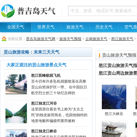
全国天气
世界天气
旅游天气
历史天气
空气
当前位置：
普吉岛旅游天气网
>
旅游天气预报
>
云南旅游天气
>
怒江旅游天气
贡山旅游攻略：末来三天天气
贡山旅游天气预报
大家正观注的贡山旅游景点天气
怒江贡山旅游天气
怒江贡山周边旅游
怒江驼峰航线飞机
至今仍有许多坠机残骸散落在高黎
贡山自然保护区一带。 在中国抗日
航空烈士的三十块纪念碑的
怒江独龙江河谷
这里因居住着史书上称为“太古之
怒江大峡谷
怒
民”的独龙族而闻名，也因他独特的
地形地貌和偏僻闭塞而被称
怒江独龙江峡谷