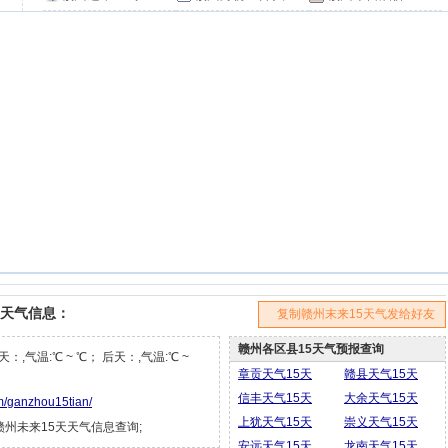
天天气信息：
复制赣州末来15天气发给好友
赣州各区县15天气预报查询
天：,气温:℃ ~ ℃； 后天：,气温:℃ ~
章贡天气15天
赣县天气15天
信丰天气15天
大余天气15天
m/ganzhou15tian/
上犹天气15天
崇义天气15天
江西赣州未来15天天气信息查询;
安远天气15天
龙南天气15天