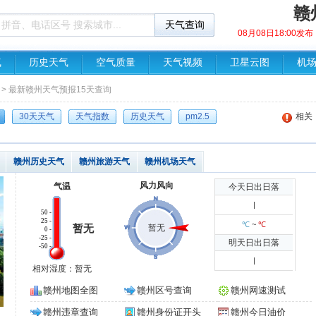
赣
08月08日18:00
气
历史天气
空气质量
天气视频
卫星云图
机
> 最新赣州天气预报15天查询
30天天气
天气指数
历史天气
pm2.5
相关
赣州历史天气
赣州旅游天气
赣州机场天气
风力风向
气温
今天日出日落
|
50 -
25 -
℃
~
℃
暂无
暂无
0 -
-25 -
明天日出日落
-50 -
|
相对湿度：暂无
赣州地图全图
赣州区号查询
赣州网速测试
赣州违章查询
赣州身份证开头
赣州今日油价