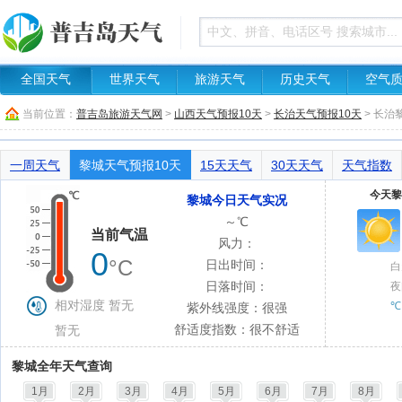
全国天气
世界天气
旅游天气
历史天气
空气
当前位置：
普吉岛旅游天气网
>
山西天气预报10天
>
长治天气预报10天
> 长
一周天气
黎城天气预报10天
15天天气
30天天气
天气指数
今天黎
黎城今日天气实况
～℃
当前气温
风力：
0
°C
日出时间：
白
日落时间：
夜
相对湿度 暂无
℃
紫外线强度：很强
舒适度指数：很不舒适
暂无
黎城全年天气查询
1月
2月
3月
4月
5月
6月
7月
8月