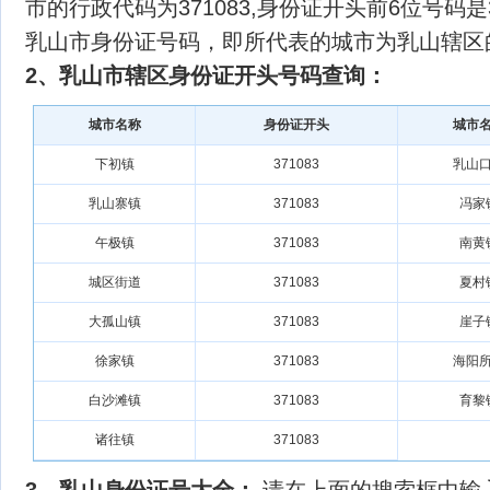
市的行政代码为371083,身份证开头前6位号码是
乳山市身份证号码，即所代表的城市为乳山辖区
2、乳山市辖区身份证开头号码查询：
城市名称
身份证开头
城市
下初镇
371083
乳山
乳山寨镇
371083
冯家
午极镇
371083
南黄
城区街道
371083
夏村
大孤山镇
371083
崖子
徐家镇
371083
海阳
白沙滩镇
371083
育黎
诸往镇
371083
3、乳山身份证号大全：
请在上面的搜索框中输入正