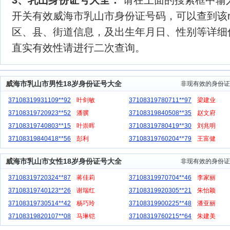
开关有效威海市乳山市身份证号码，可以查到该ru
区、县、街道信息，及出生年月日、性别等详细
直实有效性请进行二次查询。
威海市乳山市男性18岁身份证号大全
非现有效的身份证
37108319931109**92
叶剑敏
37108319780711**97
梁建业
37108319720923**52
潘骥
37108319840508**35
赵文府
37108319740803**15
叶崇晖
37108319780419**30
刘兆明
37108319840418**56
彭利
37108319760204**79
王富健
威海市乳山市女性18岁身份证号大全
非现有效的身份证
37108319720324**87
蒋佳莉
37108319970704**46
李家丽
37108319740123**26
谢瑞红
37108319920305**21
朱怡颖
37108319730514**42
杨巧玲
37108319900225**48
潘亚丽
37108319820107**08
马琳铠
37108319760215**64
朱建美